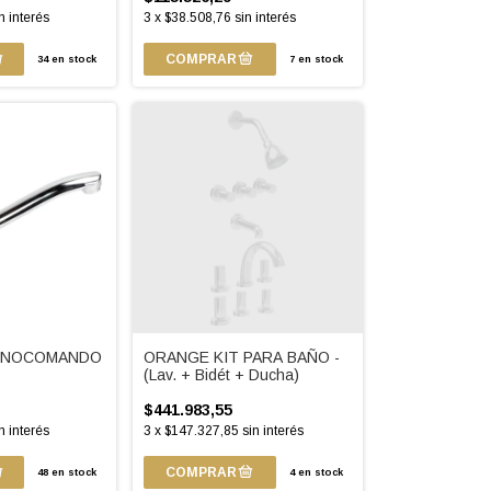
n interés
3
x
$38.508,76
sin interés
34
en stock
7
en stock
ONOCOMANDO
ORANGE KIT PARA BAÑO -
(Lav. + Bidét + Ducha)
$441.983,55
n interés
3
x
$147.327,85
sin interés
48
en stock
4
en stock