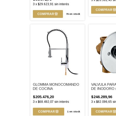
3
x
$26.581,45
si
3
x
$29.623,91
sin interés
76
en stock
GLOMMA MONOCOMANDO
VALVULA PAR
DE COCINA
DE INODORO 
$205.476,20
$246.289,96
3
x
$68.492,07
sin interés
3
x
$82.096,65
si
1
en stock