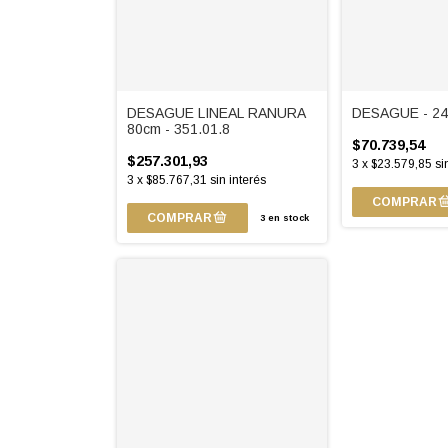
DESAGUE LINEAL RANURA
DESAGUE - 24
80cm - 351.01.8
$70.739,54
$257.301,93
3
x
$23.579,85
si
3
x
$85.767,31
sin interés
3
en stock