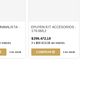
NIMALISTA -
EPUYEN KIT ACCESORIOS -
179.06/L2
$296.472,18
n interés
3
x
$98.824,06
sin interés
2
en stock
2
en stock