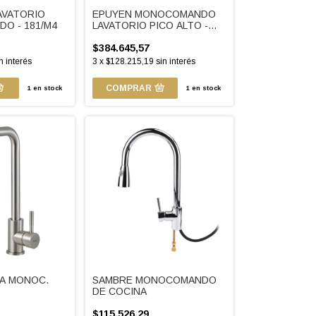
AVATORIO
EPUYEN MONOCOMANDO
O - 181/M4
LAVATORIO PICO ALTO -
181.02/L2
$384.645,57
n interés
3
x
$128.215,19
sin interés
COMPRAR
1
en stock
1
en stock
NA MONOC.
SAMBRE MONOCOMANDO
DE COCINA
$115.526,29