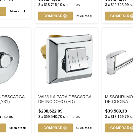
n interés
3
x
$18.715,10
sin interés
3
x
$29.723,99
si
74
en stock
26
en stock
A DESCARGA
VALVULA PARA DESCARGA
MISSOURI M
(Y31)
DE INODORO (ED)
DE COCINA
$208.622,09
$39.509,38
n interés
3
x
$69.540,70
sin interés
3
x
$13.169,79
si
18
en stock
15
en stock