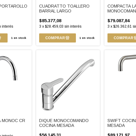
PORTAROLLO
COMPACTA L
CUADRATTO TOALLERO
MONOCOMAND
BARRAL LARGO
$79.087,84
$85.377,08
n interés
3
x
$26.362,61
si
3
x
$28.459,03
sin interés
1
en stock
1
en stock
A MONOC CR
DIQUE MONOCOMANDO
SWIFT COCI
COCINA MESADA
MESADA
$56.145,31
$89.171,97