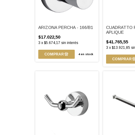
ARIZONA PERCHA - 166/B1
CUADRATTO 
APLIQUE
$17.022,50
$41.765,55
3
x
$5.674,17
sin interés
3
x
$13.921,85
si
4
en stock