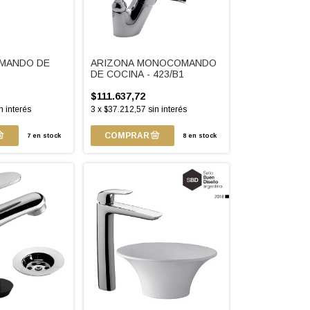
MANDO DE
ARIZONA MONOCOMANDO
DE COCINA - 423/B1
$111.637,72
n interés
3
x
$37.212,57
sin interés
7
en stock
8
en stock