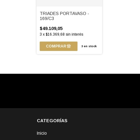
TRIADES PORTAVASO -
169/C3
$49.109,05
3
x
$16.369,68
sin interés
3
en stock
CATEGORÍAS
Inicio