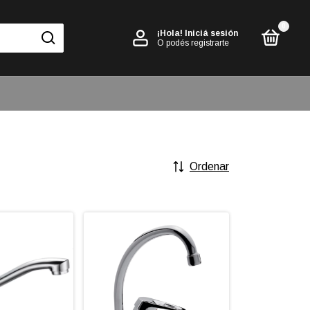
0
¡Hola!
Iniciá sesión
O podés registrarte
Ordenar