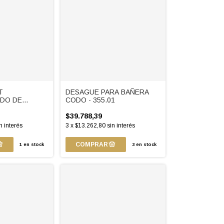
T
DESAGUE PARA BAÑERA
DO DE
CODO - 355.01
$39.788,39
n interés
3
x
$13.262,80
sin interés
1
en stock
3
en stock