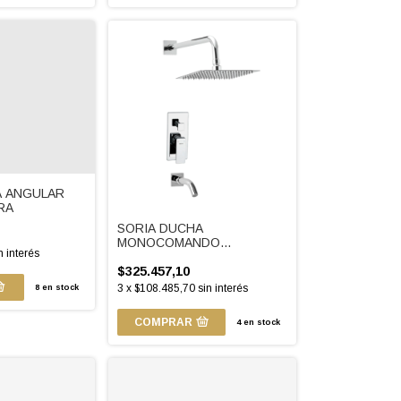
 ANGULAR
RA
SORIA DUCHA
MONOCOMANDO
n interés
C/TRANSF.
$325.457,10
3
x
$108.485,70
sin interés
8
en stock
COMPRAR
4
en stock