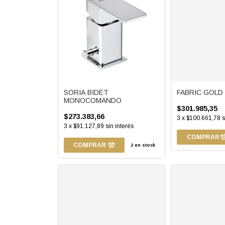
SORIA BIDET
FABRIC GOLD
MONOCOMANDO
$301.985,35
$273.383,66
3
x
$100.661,78
s
3
x
$91.127,89
sin interés
COMPRAR
2
en stock