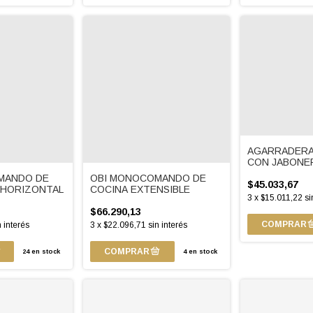
AGARRADERA
CON JABONE
MANDO DE
OBI MONOCOMANDO DE
$45.033,67
 HORIZONTAL
COCINA EXTENSIBLE
3
x
$15.011,22
si
$66.290,13
n interés
3
x
$22.096,71
sin interés
24
en stock
4
en stock