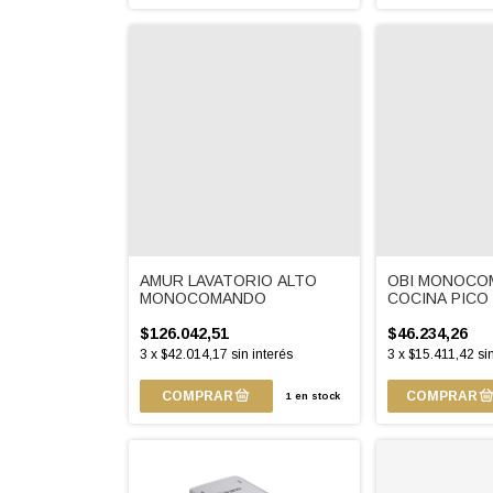
AMUR LAVATORIO ALTO
OBI MONOCO
MONOCOMANDO
COCINA PICO
$126.042,51
$46.234,26
3
x
$42.014,17
sin interés
3
x
$15.411,42
si
1
en stock