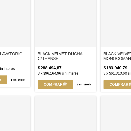
 LAVATORIO
BLACK VELVET DUCHA
BLACK VELVE
C/TRANSF
MONOCOMAN
COCINA
$288.494,87
$183.940,79
in interés
3
x
$96.164,96
sin interés
3
x
$61.313,60
si
1
en stock
1
en stock