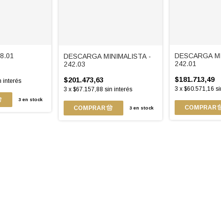
8.01
DESCARGA MI
DESCARGA MINIMALISTA -
242.01
242.03
$181.713,49
$201.473,63
n interés
3
x
$60.571,16
si
3
x
$67.157,88
sin interés
3
en stock
3
en stock