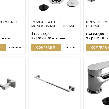
PERCHA DE
COMPACTA BIDET
RIN MONOCO
MONOCOMANDO - 189/M4
COCINA
$122.275,21
$43.832,55
n interés
3
x
$40.758,40
sin interés
3
x
$14.610,85
si
3
en stock
1
en stock