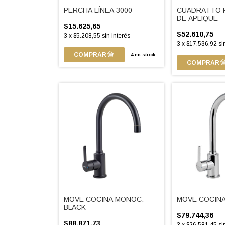
PERCHA LÍNEA 3000
CUADRATTO 
DE APLIQUE
$15.625,65
$52.610,75
3
x
$5.208,55
sin interés
3
x
$17.536,92
si
4
en stock
MOVE COCINA MONOC.
MOVE COCIN
BLACK
$79.744,36
$88.871,73