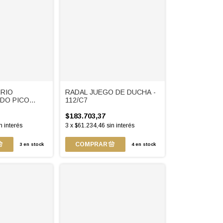
ORIO
RADAL JUEGO DE DUCHA -
DO PICO
112/C7
/D3
$183.703,37
n interés
3
x
$61.234,46
sin interés
3
en stock
4
en stock