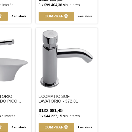
n interés
3
x
$99.404,38
sin interés
3
en stock
4
en stock
TORIO
ECOMATIC SOFT
DO PICO
LAVATORIO - 372.01
/87
$132.681,45
sin interés
3
x
$44.227,15
sin interés
6
en stock
1
en stock