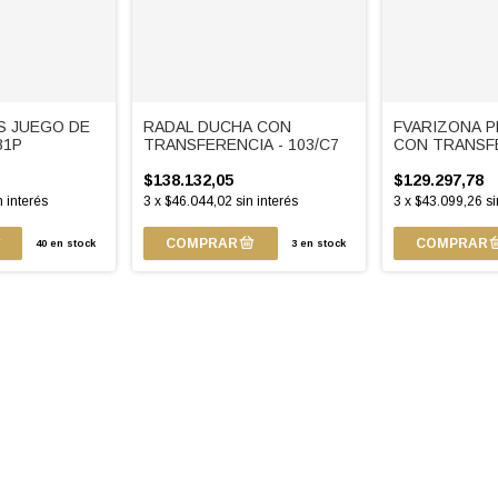
S JUEGO DE
RADAL DUCHA CON
FVARIZONA 
B1P
TRANSFERENCIA - 103/C7
CON TRANSFE
103/B1P
$138.132,05
$129.297,78
n interés
3
x
$46.044,02
sin interés
3
x
$43.099,26
si
40
en stock
3
en stock