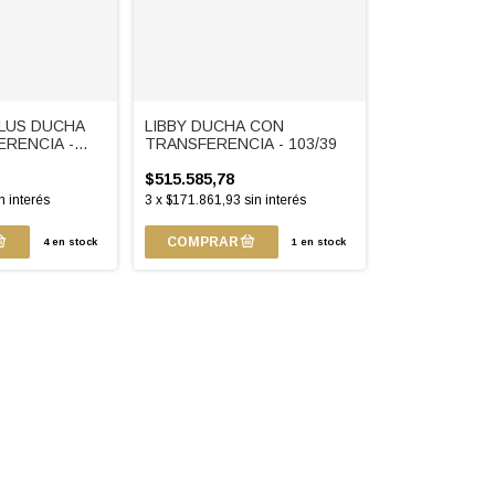
PLUS DUCHA
LIBBY DUCHA CON
RENCIA -
TRANSFERENCIA - 103/39
$515.585,78
n interés
3
x
$171.861,93
sin interés
4
en stock
1
en stock