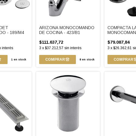
IDET
ARIZONA MONOCOMANDO
COMPACTA L
O - 189/M4
DE COCINA - 423/B1
MONOCOMAND
$111.637,72
$79.087,84
n interés
3
x
$37.212,57
sin interés
3
x
$26.362,61
si
1
en stock
8
en stock