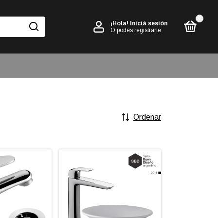
0
¡Hola!
Iniciá sesión
O podés registrarte
Ordenar