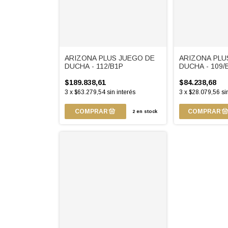
ARIZONA PLUS JUEGO DE
ARIZONA PLU
DUCHA - 112/B1P
DUCHA - 109/
$189.838,61
$84.238,68
3
x
$63.279,54
sin interés
3
x
$28.079,56
si
2
en stock