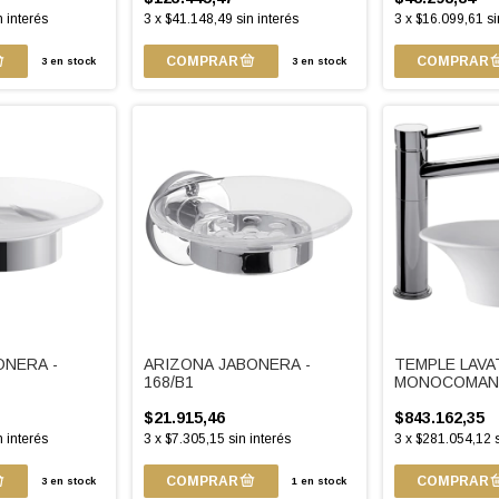
n interés
3
x
$41.148,49
sin interés
3
x
$16.099,61
si
3
en stock
3
en stock
ONERA -
ARIZONA JABONERA -
TEMPLE LAVA
168/B1
MONOCOMAN
ALTO - 411.02
$21.915,46
$843.162,35
n interés
3
x
$7.305,15
sin interés
3
x
$281.054,12
3
en stock
1
en stock