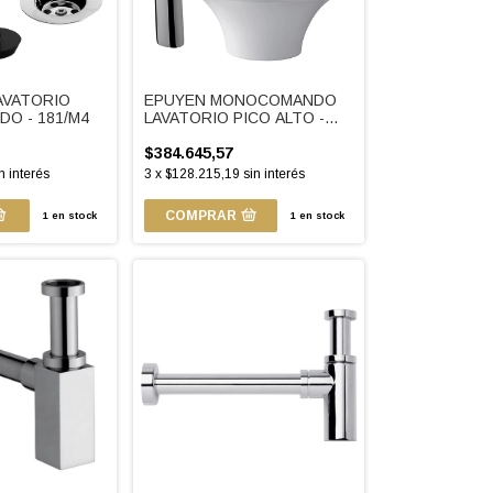
AVATORIO
EPUYEN MONOCOMANDO
O - 181/M4
LAVATORIO PICO ALTO -
181.02/L2
$384.645,57
n interés
3
x
$128.215,19
sin interés
COMPRAR
1
en stock
1
en stock