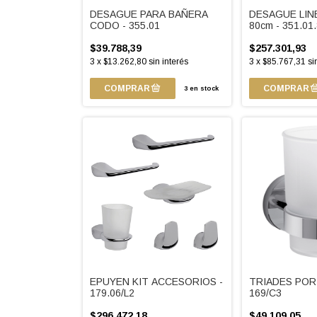
DESAGUE PARA BAÑERA
DESAGUE LIN
CODO - 355.01
80cm - 351.01
$39.788,39
$257.301,93
3
x
$13.262,80
sin interés
3
x
$85.767,31
si
3
en stock
EPUYEN KIT ACCESORIOS -
TRIADES POR
179.06/L2
169/C3
$296.472,18
$49.109,05