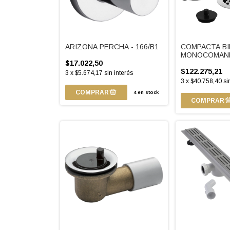
ARIZONA PERCHA - 166/B1
COMPACTA B
MONOCOMAND
$17.022,50
$122.275,21
3
x
$5.674,17
sin interés
3
x
$40.758,40
si
4
en stock