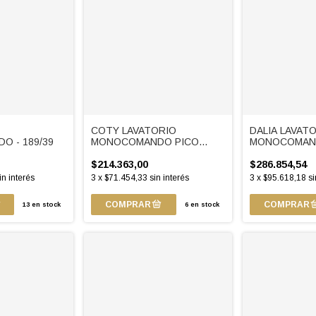
COTY LAVATORIO
DALIA LAVAT
 - 189/39
MONOCOMANDO PICO
MONOCOMAN
ALTO - 181.02/D9
ALTO - 181.02
$214.363,00
$286.854,54
in interés
3
x
$71.454,33
sin interés
3
x
$95.618,18
si
13
en stock
6
en stock