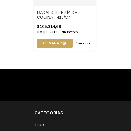
RADAL GRIFERÍA DE
COCINA - 413/C7
$105.814,68
3
x
$35.271,56
sin interés
2
en stock
CATEGORÍAS
Inicio