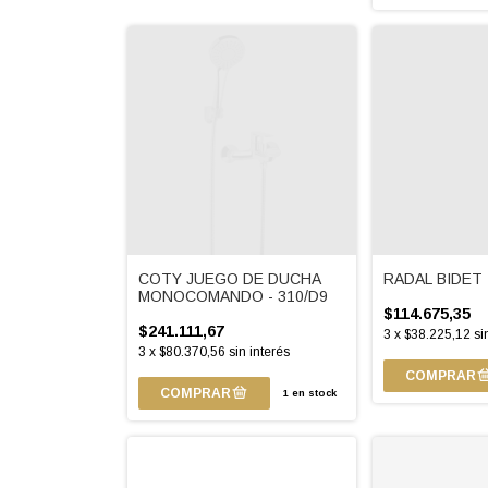
COTY JUEGO DE DUCHA
RADAL BIDET 
MONOCOMANDO - 310/D9
$114.675,35
$241.111,67
3
x
$38.225,12
si
3
x
$80.370,56
sin interés
1
en stock