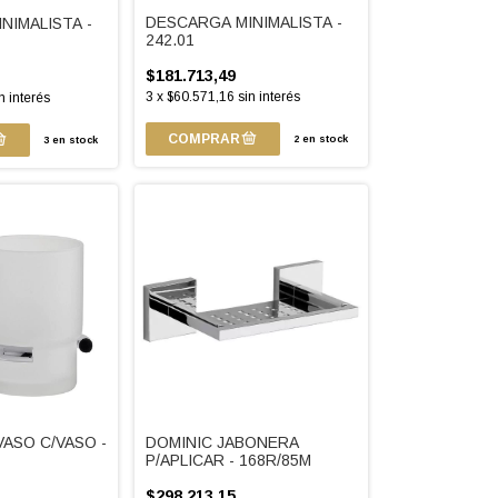
DESCARGA MINIMALISTA -
NIMALISTA -
242.01
$181.713,49
3
x
$60.571,16
sin interés
n interés
2
en stock
3
en stock
VASO C/VASO -
DOMINIC JABONERA
P/APLICAR - 168R/85M
$298.213,15