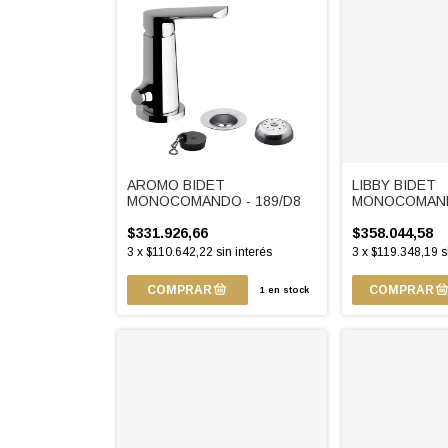
AROMO BIDET
LIBBY BIDET
MONOCOMANDO - 189/D8
MONOCOMANDO
$331.926,66
$358.044,58
3
x
$110.642,22
sin interés
3
x
$119.348,19
s
1
en stock