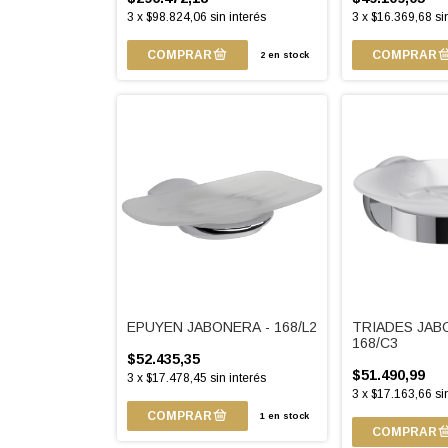
3
x
$98.824,06
sin interés
3
x
$16.369,68
si
2
en stock
EPUYEN JABONERA - 168/L2
TRIADES JAB
168/C3
$52.435,35
$51.490,99
3
x
$17.478,45
sin interés
3
x
$17.163,66
si
1
en stock