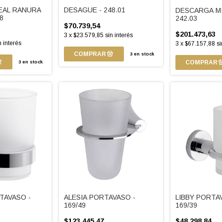
EAL RANURA
DESAGUE - 248.01
DESCARGA MI
.8
242.03
$70.739,54
$201.473,63
3
x
$23.579,85
sin interés
n interés
3
x
$67.157,88
si
3
en stock
3
en stock
TAVASO -
ALESIA PORTAVASO -
LIBBY PORTA
169/49
169/39
$123.445,47
$48.298,84