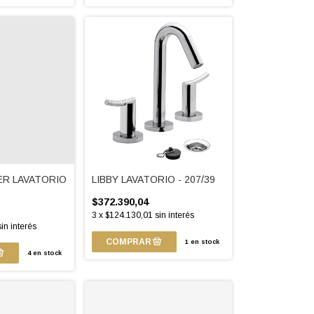
ER LAVATORIO
LIBBY LAVATORIO - 207/39
$372.390,04
3
x
$124.130,01
sin interés
sin interés
1
en stock
4
en stock