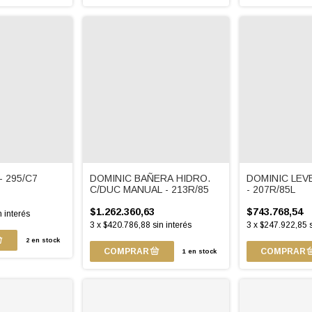
- 295/C7
DOMINIC BAÑERA HIDRO.
DOMINIC LEV
C/DUC MANUAL - 213R/85
- 207R/85L
$1.262.360,63
$743.768,54
n interés
3
x
$420.786,88
sin interés
3
x
$247.922,85
2
en stock
1
en stock