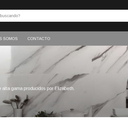
S SOMOS
CONTACTO
e alta gama producidos por Elizabeth.