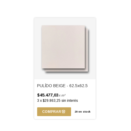
PULÍDO BEIGE - 62.5x62.5
$45.477,03
x m²
3
x
$29.863,25
sin interés
29
en stock