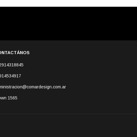
ONTACTÁNOS
2914318845
914534917
ministracion@comardesign.com.ar
own 1565