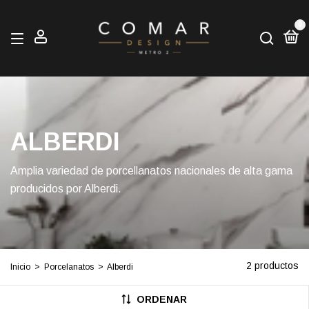
0
ALBERDI
Amplia variedad de porcellanatos nacionales de alta gama
producidos por Alberdi.
2 productos
Inicio
>
Porcelanatos
>
Alberdi
ORDENAR