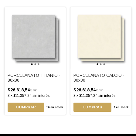
PORCELANATO TITANIO -
PORCELANATO CALCIO -
80x80
80x80
$26.618,54
$26.618,54
x m²
x m²
3
x
$11.357,24
sin interés
3
x
$11.357,24
sin interés
16
en stock
9
en stock