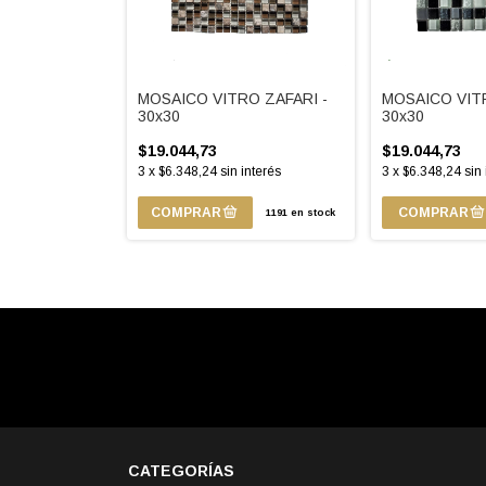
MOSAICO VITRO ZAFARI -
MOSAICO VIT
30x30
30x30
$19.044,73
$19.044,73
3
x
$6.348,24
sin interés
3
x
$6.348,24
sin
1191
en stock
CATEGORÍAS