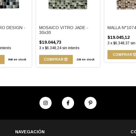
RO DESIGN -
MOSAICO VITRO JADE -
MALLA N°1074
30x30
$19.045,12
$19.044,73
3
x
$6.348,37
sin
 interés
3
x
$6.348,24
sin interés
846
en stock
236
en stock
NAVEGACIÓN
C