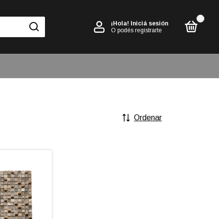
0
¡Hola!
Iniciá sesión
O podés registrarte
Ordenar